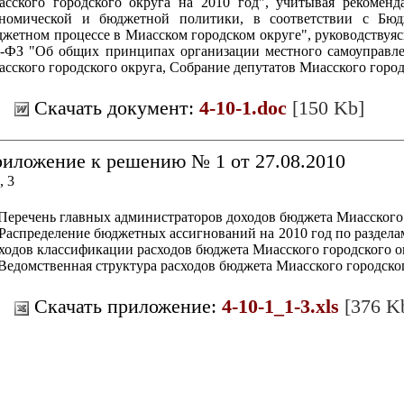
асского городского округа на 2010 год", учитывая рекомен
ономической и бюджетной политики, в соответствии с Б
жетном процессе в Миасском городском округе", руководствуяс
-ФЗ "Об общих принципах организации местного самоуправле
сского городского округа, Собрание депутатов Миасского городс
Скачать документ:
4-10-1.doc
[150 Kb]
иложение к решению № 1 от 27.08.2010
, 3
 Перечень главных администраторов доходов бюджета Миасского
 Распределение бюджетных ассигнований на 2010 год по раздела
ходов классификации расходов бюджета Миасского городского о
 Ведомственная структура расходов бюджета Миасского городског
Скачать приложение:
4-10-1_1-3.xls
[376 K