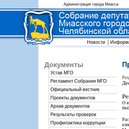
Администрация города Миасса
Новости
Информ
П
Документы
Устав МГО
Раз
Регламент Собрания МГО
Де
Официальный вестник
Ре
Проекты документов
О в
Архив документов
бюд
Результаты проверок
Ра
Профилактика коррупции
изм