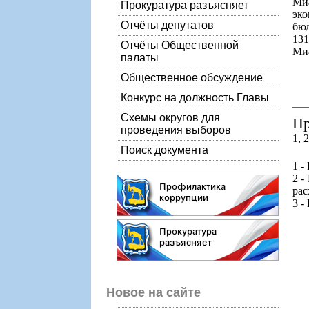
Ми
Прокуратура разъясняет
эк
Отчёты депутатов
бюд
131
Отчёты Общественной
Миа
палаты
Общественное обсуждение
Конкурс на должность Главы
Схемы округов для
Пр
проведения выборов
1, 2
Поиск документа
1 -
2 -
рас
3 -
Новое на сайте