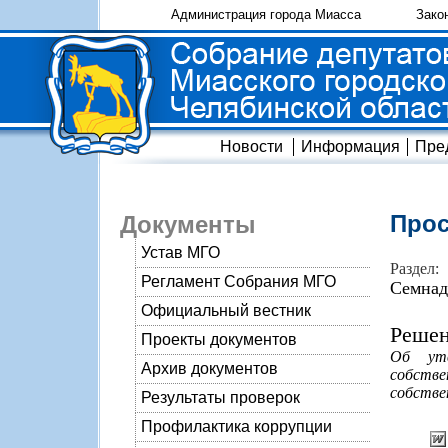
Администрация города Миасса
Зако
Новости
Информация
Пре
Прос
Документы
Устав МГО
Раздел:
Регламент Собрания МГО
Семнад
Официальный вестник
Решен
Проекты документов
Об утв
Архив документов
собств
собстве
Результаты проверок
Профилактика коррупции