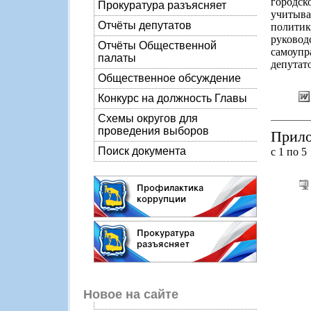
городск
Прокуратура разъясняет
учитыв
Отчёты депутатов
политик
руково
Отчёты Общественной
самоупр
палаты
депутато
Общественное обсуждение
Конкурс на должность Главы
Схемы округов для
проведения выборов
Прило
Поиск документа
с 1 по 5
Новое на сайте