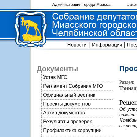
Администрация города Миасса
Зако
Новости
Информация
Пре
Прос
Документы
Устав МГО
Раздел:
Регламент Собрания МГО
Тринад
Официальный вестник
Решен
Проекты документов
Об уста
Архив документов
память 
Челябин
Результаты проверок
секрета
Профилактика коррупции