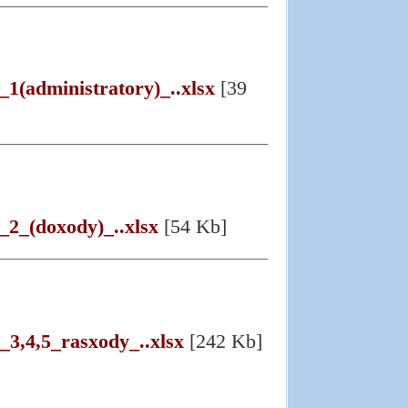
_1(administratory)_..xlsx
[39
_2_(doxody)_..xlsx
[54 Kb]
_3,4,5_rasxody_..xlsx
[242 Kb]