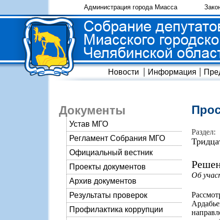
Администрация города Миасса
Зако
Новости
Информация
Пре
Прос
Документы
Устав МГО
Раздел:
Регламент Собрания МГО
Тридца
Официальный вестник
Решен
Проекты документов
Об учас
Архив документов
Рассмо
Результаты проверок
Ардабье
Профилактика коррупции
направ