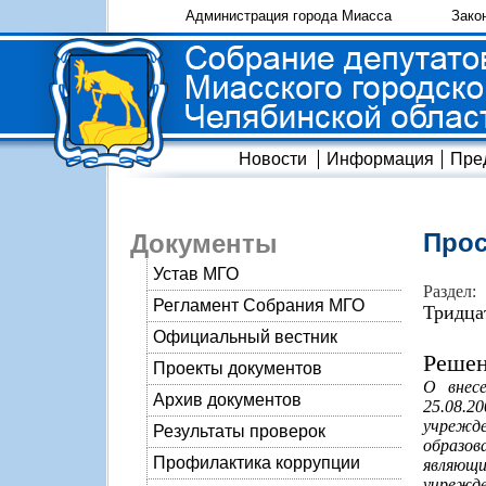
Администрация города Миасса
Зако
Новости
Информация
Пре
Прос
Документы
Устав МГО
Раздел:
Регламент Собрания МГО
Тридца
Официальный вестник
Решен
Проекты документов
О внес
Архив документов
25.08.2
учрежде
Результаты проверок
образов
Профилактика коррупции
являющи
учрежде