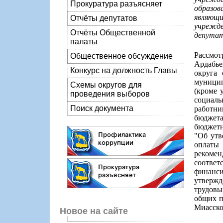
Прокуратура разъясняет
образов
являющ
Отчёты депутатов
учрежде
Отчёты Общественной
депутат
палаты
Рассмо
Общественное обсуждение
Ардабье
Конкурс на должность Главы
округа
муницип
Схемы округов для
(кроме 
проведения выборов
социал
Поиск документа
работни
бюджет
бюджетн
"Об утв
оплаты 
рекомен
соответ
финанс
утвержд
трудовы
общих п
Миасско
Новое на сайте