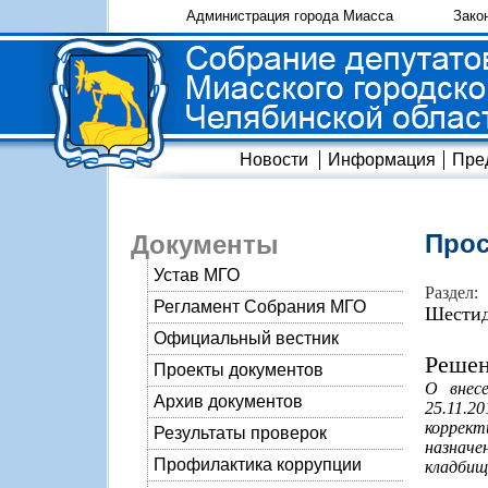
Администрация города Миасса
Зако
Новости
Информация
Пре
Прос
Документы
Устав МГО
Раздел:
Регламент Собрания МГО
Шестид
Официальный вестник
Решен
Проекты документов
О внес
Архив документов
25.11.2
коррект
Результаты проверок
назначе
Профилактика коррупции
кладбищ