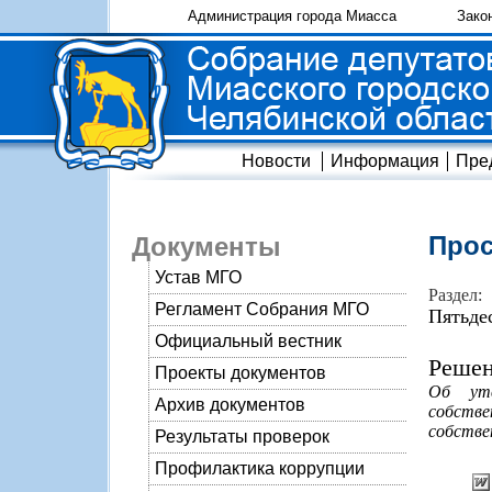
Администрация города Миасса
Зако
Новости
Информация
Пре
Прос
Документы
Устав МГО
Раздел:
Регламент Собрания МГО
Пятьде
Официальный вестник
Решен
Проекты документов
Об утв
Архив документов
собств
собстве
Результаты проверок
Профилактика коррупции