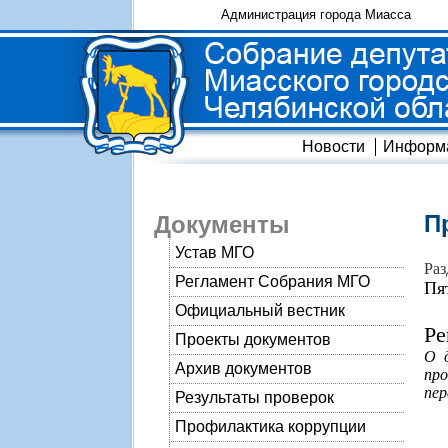
Администрация города Миасса
Новости
Информ
П
Документы
Устав МГО
Раз
Регламент Собрания МГО
Пя
Официальный вестник
Ре
Проекты документов
О д
Архив документов
про
пер
Результаты проверок
Профилактика коррупции