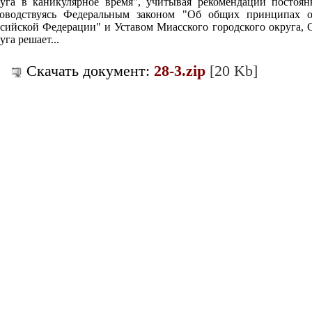
руга в каникулярное время", учитывая рекомендации постоя
ководствуясь Федеральным законом "Об общих принципах о
сийской Федерации" и Уставом Миасского городского округа, 
уга решает...
Скачать документ:
28-3.zip
[20 Kb]