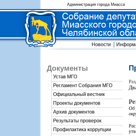
Администрация города Миасса
Новости
Информ
П
Документы
Устав МГО
Раз
Регламент Собрания МГО
Дв
Официальный вестник
Ре
Проекты документов
Об 
Архив документов
окр
Результаты проверок
Ра
Профилактика коррупции
утв