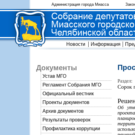
Администрация города Миасса
Зако
Новости
Информация
Пре
Прос
Документы
Устав МГО
Раздел:
Регламент Собрания МГО
Сорок 
Официальный вестник
Решен
Проекты документов
Об утв
Архив документов
проекта
планиро
Результаты проверок
террито
Профилактика коррупции
использ
решений