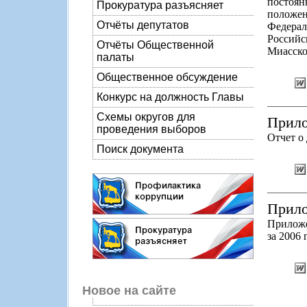
постоян
Прокуратура разъясняет
положен
Отчёты депутатов
Федера
Россий
Отчёты Общественной
Миасског
палаты
Общественное обсуждение
Конкурс на должность Главы
Схемы округов для
Прило
проведения выборов
Отчет о
Поиск документа
Прило
Приложе
за 2006 
Новое на сайте