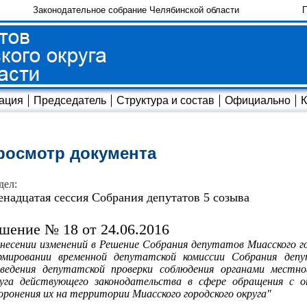
Законодательное собрание Челябинской области
П
ация
Председатель
Структура и состав
Официально
К
росмотр документа
дел:
енадцатая сессия Собрания депутатов 5 созыва
шение № 18 от 24.06.2016
несении изменений в Решение Собрания депутатов Миасского го
рмировании временной депутатской комиссии Собрания депу
ведения депутатской проверки соблюдения органами местног
руга действующего законодательства в сфере обращения с 
оронения их на территории Миасского городского округа"