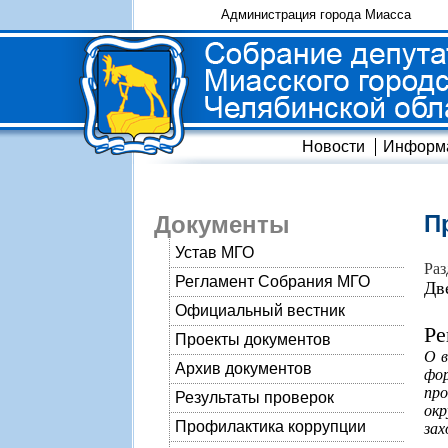
Администрация города Миасса
Новости
Информ
П
Документы
Устав МГО
Раз
Регламент Собрания МГО
Дв
Официальный вестник
Ре
Проекты документов
О в
Архив документов
фо
про
Результаты проверок
ок
Профилактика коррупции
зах