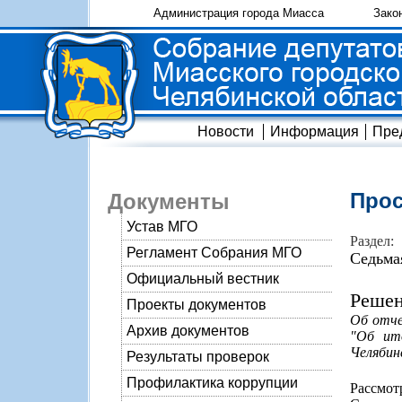
Администрация города Миасса
Зако
Новости
Информация
Пре
Прос
Документы
Устав МГО
Раздел:
Регламент Собрания МГО
Седьма
Официальный вестник
Решен
Проекты документов
Об отче
Архив документов
"Об ит
Челябинс
Результаты проверок
Профилактика коррупции
Рассмот