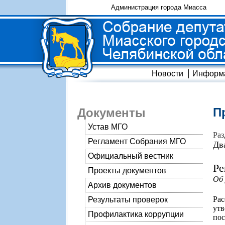
Администрация города Миасса
Новости
Информ
П
Документы
Устав МГО
Раз
Регламент Собрания МГО
Дв
Официальный вестник
Ре
Проекты документов
Об 
Архив документов
Ра
Результаты проверок
ут
Профилактика коррупции
пос