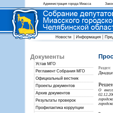
Администрация города Миасса
Зако
Новости
Информация
Пре
Прос
Документы
Устав МГО
Раздел:
Регламент Собрания МГО
Двадца
Официальный вестник
Решен
Проекты документов
О внес
Архив документов
02.12.2
городск
Результаты проверок
городск
Профилактика коррупции