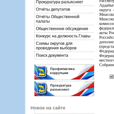
Рассмо
Прокуратура разъясняет
Ардабье
Отчёты депутатов
округа 
Миасско
Отчёты Общественной
Миасско
палаты
комисси
федерал
Общественное обсуждение
акты Ро
Конкурс на должность Главы
Российс
дополн
Схемы округов для
(предст
проведения выборов
Федера
Поиск документа
Федера
местног
Собрани
Новое на сайте