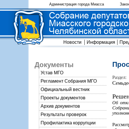
Администрация города Миасса
Зако
Новости
Информация
Пре
Прос
Документы
Устав МГО
Раздел:
Регламент Собрания МГО
Семьде
Официальный вестник
Решен
Проекты документов
Об откл
Архив документов
Собрани
уполном
Результаты проверок
Профилактика коррупции
Рассмот