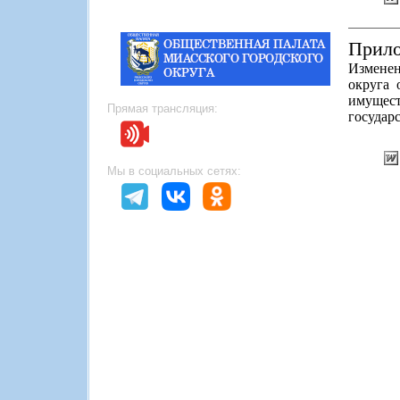
Прило
Изменен
округа 
имущест
Прямая трансляция:
государ
Мы в социальных сетях: