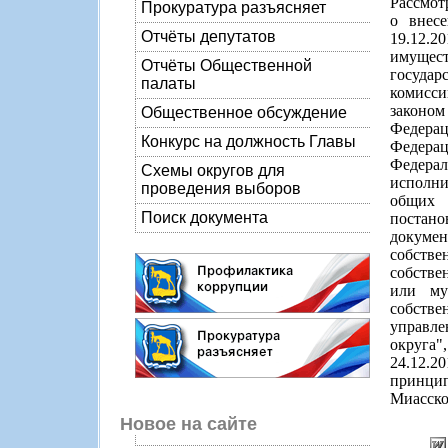
Рассмот
Прокуратура разъясняет
о внес
Отчёты депутатов
19.12.
имущест
Отчёты Общественной
государ
палаты
комисси
законом
Общественное обсуждение
Федерац
Конкурс на должность Главы
Федерац
Федерал
Схемы округов для
исполни
проведения выборов
общих 
Поиск документа
постано
докуме
собств
собстве
или му
собстве
управле
округа
24.12.2
принци
Миасско
Новое на сайте