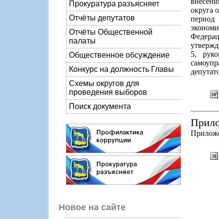
внесени
Прокуратура разъясняет
округа 
Отчёты депутатов
период
экономи
Отчёты Общественной
Федера
палаты
утвержд
5, рук
Общественное обсуждение
самоупр
Конкурс на должность Главы
депутато
Схемы округов для
проведения выборов
Поиск документа
Прило
Приложен
Новое на сайте