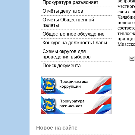
вопроса
Прокуратура разъясняет
местног
Отчёты депутатов
своих о
Челябин
Отчёты Общественной
полног
палаты
соотве
теплосн
Общественное обсуждение
принци
Конкурс на должность Главы
Миасско
Схемы округов для
проведения выборов
Поиск документа
Новое на сайте