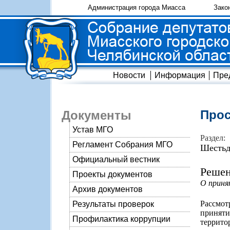
Администрация города Миасса
Зако
Новости
Информация
Пре
Прос
Документы
Устав МГО
Раздел:
Регламент Собрания МГО
Шестьд
Официальный вестник
Решен
Проекты документов
О приня
Архив документов
Рассмот
Результаты проверок
принят
Профилактика коррупции
террито