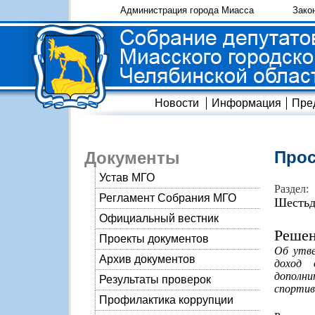
Администрация города Миасса
Зако
Новости
Информация
Пре
Прос
Документы
Устав МГО
Раздел:
Регламент Собрания МГО
Шестьд
Официальный вестник
Решен
Проекты документов
Об утве
Архив документов
доход 
дополни
Результаты проверок
спортив
Профилактика коррупции