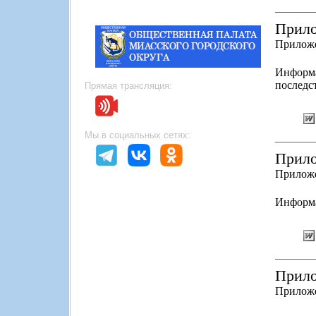
Прило
Приложе
Информ
последс
Прямая трансляция:
Мы в социальных сетях:
Прило
Приложе
Информа
Прило
Приложе