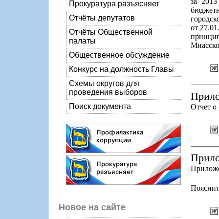
за 2013
Прокуратура разъясняет
бюджетн
Отчёты депутатов
городск
от 27.0
Отчёты Общественной
принци
палаты
Миасско
Общественное обсуждение
Конкурс на должность Главы
Схемы округов для
проведения выборов
Прило
Поиск документа
Отчет о
Прило
Приложе
Пояснит
Новое на сайте