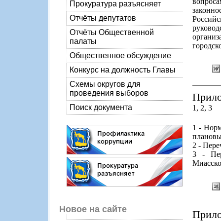
вопроса
Прокуратура разъясняет
законно
Отчёты депутатов
Российс
руково
Отчёты Общественной
органи
палаты
городск
Общественное обсуждение
Конкурс на должность Главы
Схемы округов для
проведения выборов
Прило
Поиск документа
1, 2, 3
1 - Нор
плановы
2 - Пер
3 - Пе
Миасско
Новое на сайте
Прило