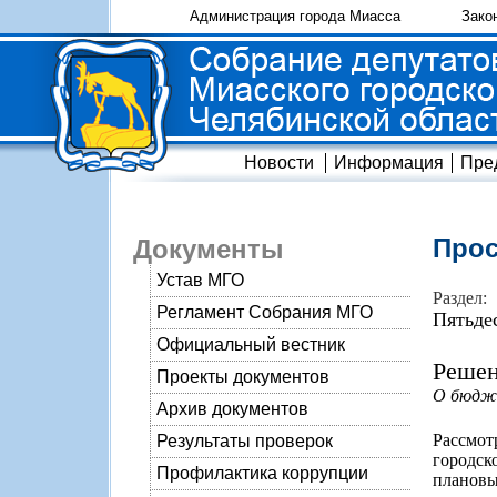
Администрация города Миасса
Зако
Новости
Информация
Пре
Прос
Документы
Устав МГО
Раздел:
Регламент Собрания МГО
Пятьде
Официальный вестник
Решен
Проекты документов
О бюдже
Архив документов
Рассмо
Результаты проверок
городск
Профилактика коррупции
планов