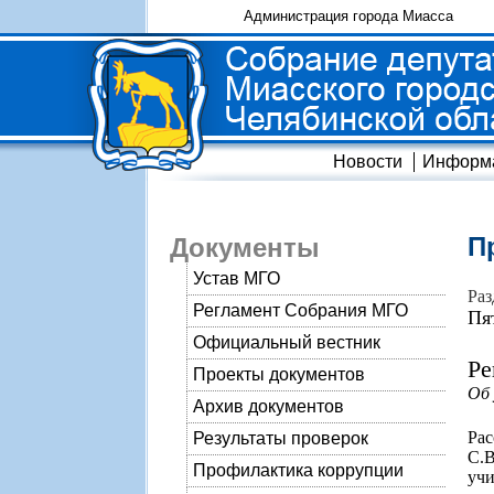
Администрация города Миасса
Новости
Информ
П
Документы
Устав МГО
Раз
Регламент Собрания МГО
Пя
Официальный вестник
Ре
Проекты документов
Об 
Архив документов
Ра
Результаты проверок
С.
Профилактика коррупции
уч