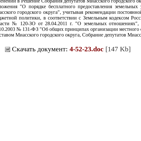
енений в Решение Собрания депутатов Миасского городского окр
ожения "О порядке бесплатного предоставления земельных у
сского городского округа", учитывая рекомендации постоянно
жетной политики, в соответствии с Земельным кодексом Рос
асти № 120-ЗО от 28.04.2011 г. "О земельных отношениях",
10.2003 № 131-ФЗ "Об общих принципах организации местного 
ставом Миасского городского округа, Собрание депутатов Миасск
Скачать документ:
4-52-23.doc
[147 Kb]