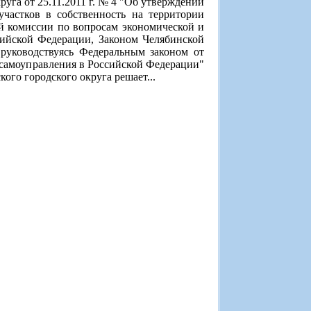
уга от 25.11.2011 г. № 4 "Об утверждении
частков в собственность на территории
й комиссии по вопросам экономической и
сийской Федерации, Законом Челябинской
 руководствуясь Федеральным законом от
самоуправления в Российской Федерации"
ого городского округа решает...