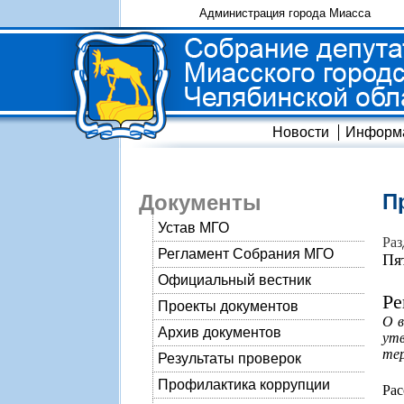
Администрация города Миасса
Новости
Информ
П
Документы
Устав МГО
Раз
Регламент Собрания МГО
Пя
Официальный вестник
Ре
Проекты документов
О в
Архив документов
утв
тер
Результаты проверок
Профилактика коррупции
Рас