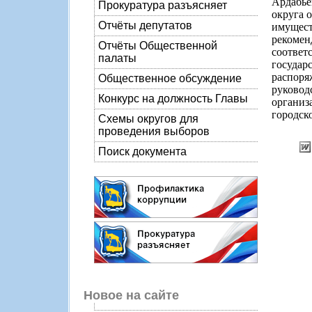
Ардабье
Прокуратура разъясняет
округа 
Отчёты депутатов
имущест
рекомен
Отчёты Общественной
соотве
палаты
госуда
распоря
Общественное обсуждение
руково
Конкурс на должность Главы
органи
городск
Схемы округов для
проведения выборов
Поиск документа
Новое на сайте