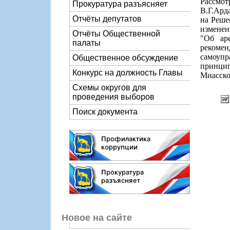
Рассмо
Прокуратура разъясняет
В.Г.Ард
Отчёты депутатов
на Реше
изменен
Отчёты Общественной
"Об ар
палаты
рекоме
самоупр
Общественное обсуждение
принци
Конкурс на должность Главы
Миасско
Схемы округов для
проведения выборов
Поиск документа
Новое на сайте