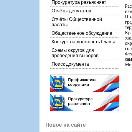
Прокуратура разъясняет
Рас
Отчёты депутатов
изм
Пр
Отчёты Общественной
гр
палаты
тер
Кра
Общественное обсуждение
зак
Конкурс на должность Главы
окр
гор
Схемы округов для
Фе
проведения выборов
сам
Поиск документа
Миа
Новое на сайте