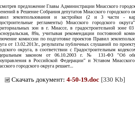
смотрев предложение Главы Администрации Миасского городско
енений в Решение Собрания депутатов Миасского городского ок
авил землепользования и застройки (2 и 3 части - кар
адостроительные регламенты) Миасского городского округ
риториальных зон в г. Миассе, в градостроительной зоне 03 
сноуральская, 89а, учитывая рекомендации постоянной коми
лючение комиссии по подготовке проектов Правил землепользо
уга от 13.02.2013г., результаты публичных слушаний по проек
одского округа, в соответствии с Градостроительным кодексо
деральным законом от 06.10.2003 г. № 131-ФЗ "Об об
оуправления в Российской Федерации" и Уставом Миасского 
сского городского округа решает...
Скачать документ:
4-50-19.doc
[330 Kb]