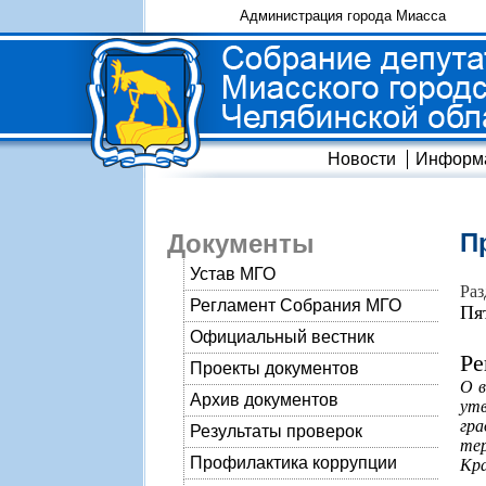
Администрация города Миасса
Новости
Информ
П
Документы
Устав МГО
Раз
Регламент Собрания МГО
Пя
Официальный вестник
Ре
Проекты документов
О в
Архив документов
утв
гр
Результаты проверок
тер
Профилактика коррупции
Кра