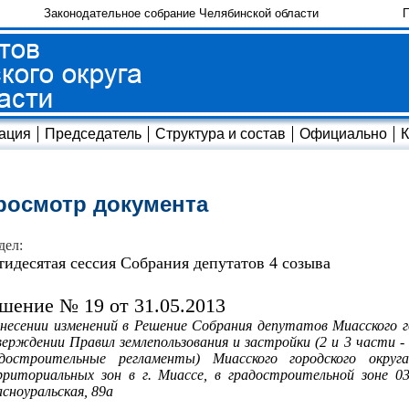
Законодательное собрание Челябинской области
П
ация
Председатель
Структура и состав
Официально
К
росмотр документа
дел:
тидесятая сессия Собрания депутатов 4 созыва
шение № 19 от 31.05.2013
несении изменений в Решение Собрания депутатов Миасского го
ерждении Правил землепользования и застройки (2 и 3 части -
адостроительные регламенты) Миасского городского окру
риториальных зон в г. Миассе, в градостроительной зоне 03 
сноуральская, 89а