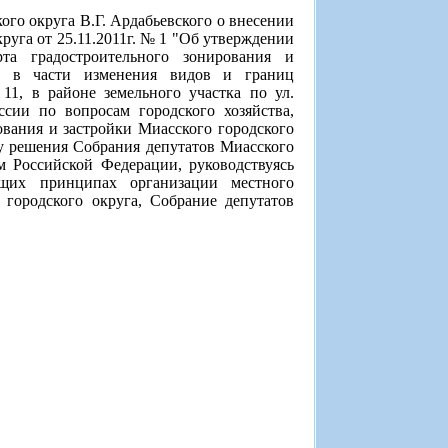
го округа В.Г. Ардабьевского о внесении
руга от 25.11.2011г. № 1 "Об утверждении
та градостроительного зонирования и
а" в части изменения видов и границ
11, в районе земельного участка по ул.
ссии по вопросам городского хозяйства,
вания и застройки Миасского городского
ту решения Собрания депутатов Миасского
м Российской Федерации, руководствуясь
щих принципах организации местного
городского округа, Собрание депутатов