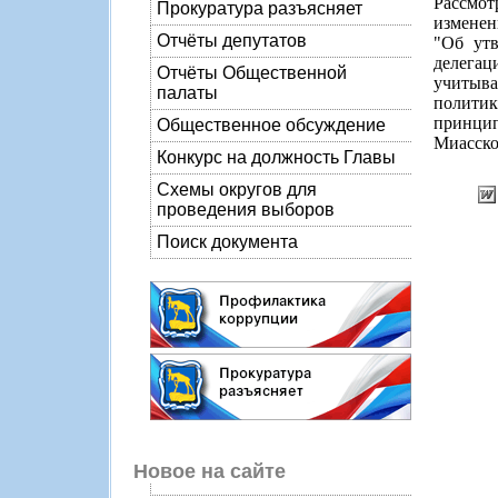
Рассмо
Прокуратура разъясняет
изменен
Отчёты депутатов
"Об утв
делегац
Отчёты Общественной
учитыв
палаты
полити
принци
Общественное обсуждение
Миасско
Конкурс на должность Главы
Схемы округов для
проведения выборов
Поиск документа
Новое на сайте