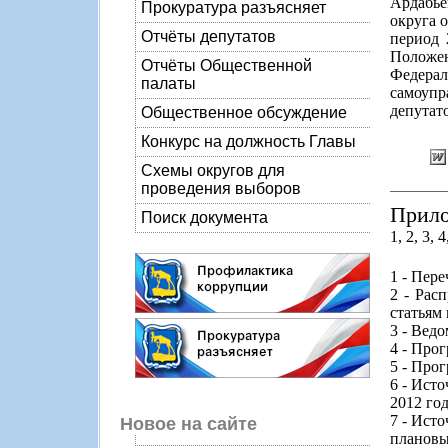
Ардабье
Прокуратура разъясняет
округа 
Отчёты депутатов
период 
Положе
Отчёты Общественной
Федерал
палаты
самоупр
депутато
Общественное обсуждение
Конкурс на должность Главы
Схемы округов для
проведения выборов
Прило
Поиск документа
1, 2, 3, 4
1 - Пер
2 - Рас
статьям
3 - Вед
4 - Про
5 - Про
6 - Ист
2012 го
7 - Ист
Новое на сайте
плановы