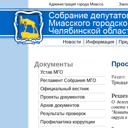
Администрация города Миасса
Зако
Новости
Информация
Пре
Прос
Документы
Устав МГО
Раздел:
Регламент Собрания МГО
Тридца
Официальный вестник
Решен
Проекты документов
О делег
Архив документов
совета 
"Комите
Результаты проверок
округа в
Профилактика коррупции