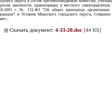
одского округа в состав противопаводковой комиссии, учитыв
росам законности, правопорядка и местного самоуправления,
.10.2003 г. № 131-Ф3 "Об общих принципах организации м
ерации" и Уставом Миасского городского округа, Собрание 
ает...
Скачать документ:
4-33-20.doc
[44 Kb]