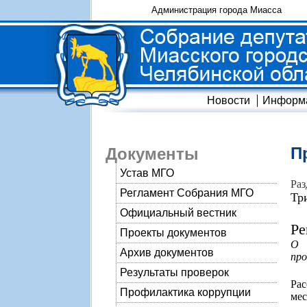
Администрация города Миасса
Новости
Информ
П
Документы
Устав МГО
Раз
Регламент Собрания МГО
Тр
Официальный вестник
Ре
Проекты документов
О 
Архив документов
про
Результаты проверок
Ра
Профилактика коррупции
мес