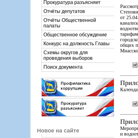
Прокуратура разъясняет
Рассмо
Отчёты депутатов
Степови
от 25.0
Отчёты Общественной
канали
палаты
водоотв
тарифа
Общественное обсуждение
городск
Конкурс на должность Главы
общих п
Миасско
Схемы округов для
проведения выборов
Поиск документа
Прило
Календа
Прило
Меропри
Новое на сайте
и водоо