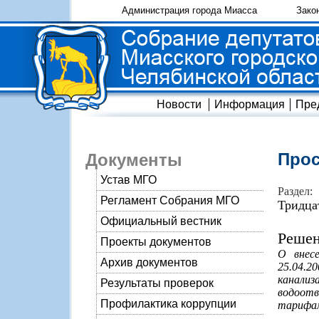
Администрация города Миасса
Зако
Новости
Информация
Пре
Прос
Документы
Устав МГО
Раздел:
Регламент Собрания МГО
Тридца
Официальный вестник
Решен
Проекты документов
О внес
Архив документов
25.04.2
канали
Результаты проверок
водоотв
Профилактика коррупции
тарифам