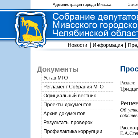
Администрация города Миасса
Зако
Новости
Информация
Пре
Прос
Документы
Устав МГО
Раздел:
Регламент Собрания МГО
Тридца
Официальный вестник
Решен
Проекты документов
Об утве
Архив документов
собстве
Результаты проверок
Рассмо
Профилактика коррупции
Е.А.Сте