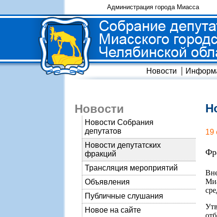
Администрация города Миасса
Новости
Информ
Н
Новости
Новости Собрания
депутатов
19
Новости депутатских
Фр
фракций
Трансляция мероприятий
Вне
Миа
Объявления
сре
Публичные слушания
Утв
Новое на сайте
отб