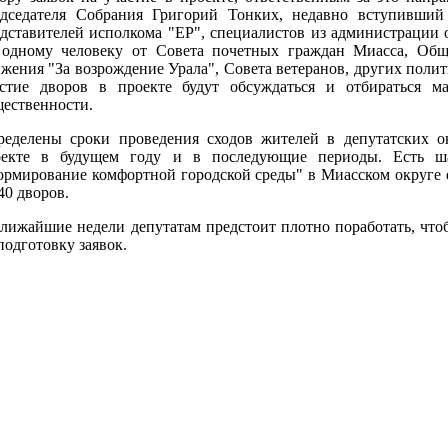
едседателя Собрания Григорий Тонких, недавно вступивший
дставителей исполкома "ЕР", специалистов из администрации 
 одному человеку от Совета почетных граждан Миасса, Общ
жения "За возрождение Урала", Совета ветеранов, других полит
астие дворов в проекте будут обсуждаться и отбираться м
ественности.
еделены сроки проведения сходов жителей в депутатских ок
оекте в будущем году и в последующие периоды. Есть ша
рмирование комфортной городской среды" в Миасском округе е
40 дворов.
лижайшие недели депутатам предстоит плотно поработать, что
подготовку заявок.