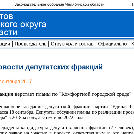
Законодательное собрание Челябинской области
П
ация
Председатель
Структура и состав
Официально
К
овости депутатских фракций
 сентября 2017
акция верстает планы по "Комфортной городской среде"
плановое заседание депутатской фракции партии "Единая Ро
сса 18 сентября. Депутаты обсудили планы по реализации про
ды" в 2018-м году, а затем и до 2022 года.
ерждены кандидатуры депутатов-членов фракции (7 человек)
ору заявок на участие в проекте, ответственным за это напр