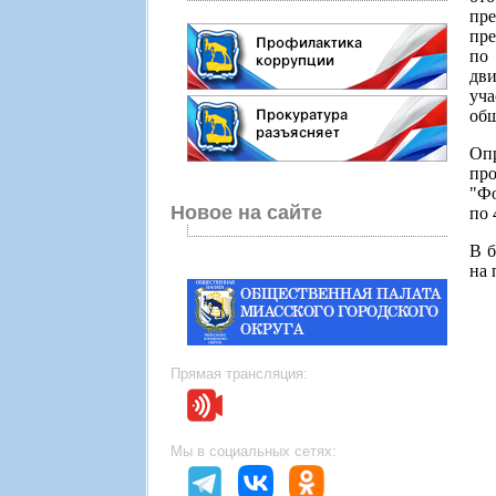
пр
пре
по
дви
уч
общ
Опр
пр
"Фо
Новое на сайте
по 
В б
на 
Прямая трансляция:
Мы в социальных сетях: