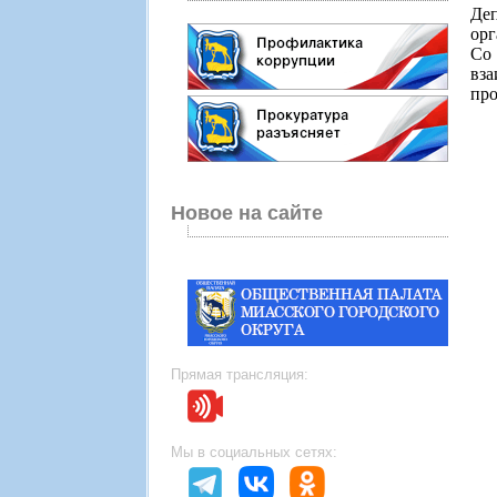
Де
орг
Со
вза
про
Новое на сайте
Прямая трансляция:
Мы в социальных сетях: