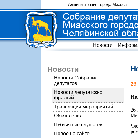
Администрация города Миасса
Новости
Информ
Н
Новости
Новости Собрания
депутатов
26
Новости депутатских
Ию
фракций
Трансляция мероприятий
26 
Миа
Объявления
Публичные слушания
Чле
рек
Новое на сайте