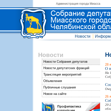
Администрация города Миасса
Новости
Информ
Н
Новости
Новости Собрания депутатов
28 
Новости депутатских фракций
О 
На 
Трансляция мероприятий
Соб
Объявления
Сос
Публичные слушания
Оче
Новое на сайте
26 
Соб
20-
обл