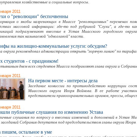
оуправления хозяйственные и социальные вопросы.
января 2011
хи о "революции" беспочвенны
ормация о якобы назревающих в Миассе "революционных" переменах появ
дствах массовой информации: где-то под рубрикой "Слухи", а где-то к
ликаций подразумевают внесение в Устав Миасского городского округа
ановления так называемой "одноглавой" власти.
ифы на жилищно-коммунальные услуги: обсудим?
ва округа рекомендовал администрации открыть "горячую линию" по тарифа
х студентов - с праздником!
атьяниным днем всех студентов Миасса поздравляют глава округа и Собрани
января 2011
На первом месте - интересы дела
Заседание комиссии по противодействию коррупции сост
Миасского округа Игоря Войнова. В ее работе участво
представители правоохранительных органов, прессы, общес
января 2011
ошли публичные слушания по изменению Устава
личные слушания по вопросу о внесении изменений и дополнений в Устав Миа
е заседаний Собрания депутатов под председательством главы округа Игоря 
 пишем, остальное в уме