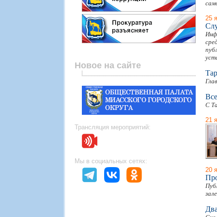
сам
25 
Слу
Инф
сре
пуб
уст
Новое на сайте
Тар
Гла
Все
С Т
21 
Трансляция мероприятий:
Мы в социальных сетях:
20 
Пр
Пуб
зал
Два