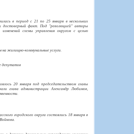
илась в период с 21 по 25 января в нескольких
ак достоверный факт. Под "революцией" авторы
 изменений схемы управления округом с целью
м на жилищно-коммунальные услуги.
е депутатов
оялось 20 января под председательством главы
вали глава администрации Александр Любимов,
твенности.
сского городского округа состоялись 18 января в
Войнова.