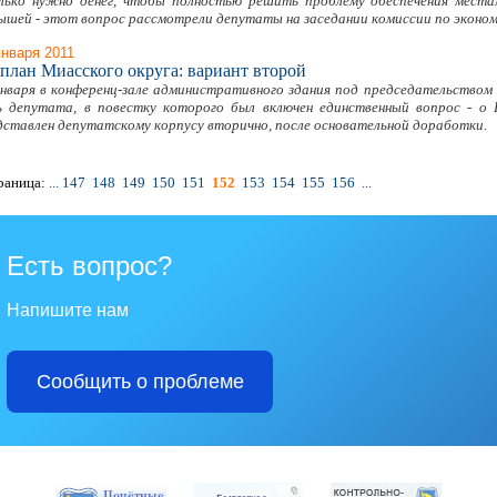
лько нужно денег, чтобы полностью решить проблему обеспечения места
ышей - этот вопрос рассмотрели депутаты на заседании комиссии по эконом
января 2011
план Миасского округа: вариант второй
января в конференц-зале административного здания под председательством
ь депутата, в повестку которого был включен единственный вопрос - о Г
дставлен депутатскому корпусу вторично, после основательной доработки.
раница:
...
147
148
149
150
151
152
153
154
155
156
...
Есть вопрос?
Напишите нам
Сообщить о проблеме