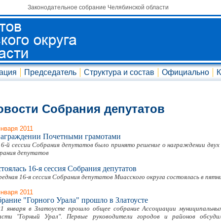
Законодательное собрание Челябинской области
ация
Председатель
Структура и состав
Официально
К
овости Собрания депутатов
января 2011
награждении Почетными грамотами
16-й сессии Собрания депутатов было принято решение о награждении дву
рания депутатов
тоялась 16-я сессия Собрания депутатов
редная 16-я сессия Собрания депутатов Миасского округа состоялась в пятниц
января 2011
рание "Горного Урала" прошло в Златоусте
21 января в Златоусте прошло общее собрание Ассоциации муниципальных
асти "Горный Урал". Первые руководители городов и районов обсуди