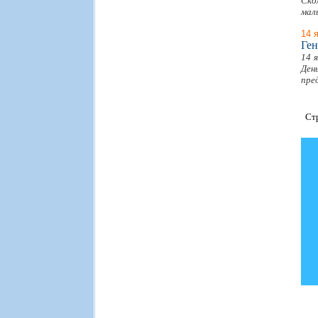
Ско
мал
14 
Ген
14 
Ден
пре
Ст