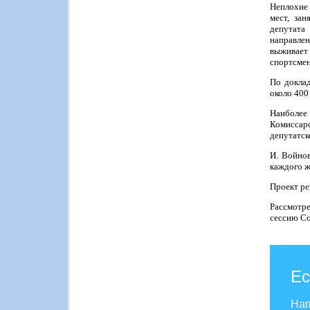
Неплохие 
мест, за
депутата
направлен
выживает
спортсмен
По доклад
около 400
Наиболее
Комиссаро
депутатск
И. Войнов
каждого ж
Проект ре
Рассмотре
сессию Со
Ес
Нап