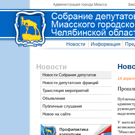
Администрация города Миасса
Зак
Новости
Информация
Пре
Ново
Новости
Новости Собрания депутатов
14 апрел
Новости депутатских фракций
Прошли
Трансляция мероприятий
Объявления
Публичны
админист
Публичные слушания
руководи
выделенны
Новое на сайте
У жителей
возможно
"Миасског