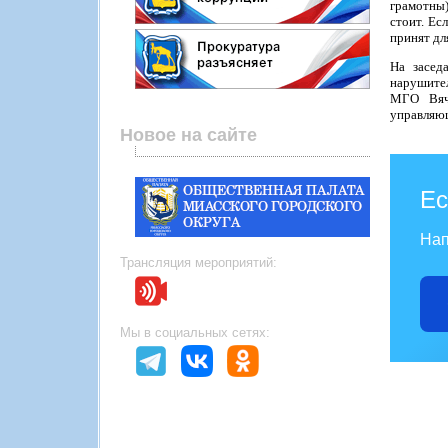
грамотны)
стоит. Ес
принят дл
На засед
нарушител
МГО Вяче
управляю
Новое на сайте
Ес
Нап
Трансляция мероприятий:
Мы в социальных сетях: