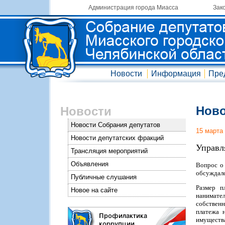
Администрация города Миасса
Зак
Новости
Информация
Пре
Ново
Новости
Новости Собрания депутатов
15 марта
Новости депутатских фракций
Управл
Трансляция мероприятий
Объявления
Вопрос о
обсуждалс
Публичные слушания
Размер п
Новое на сайте
нанимате
собственн
платежа 
имущества