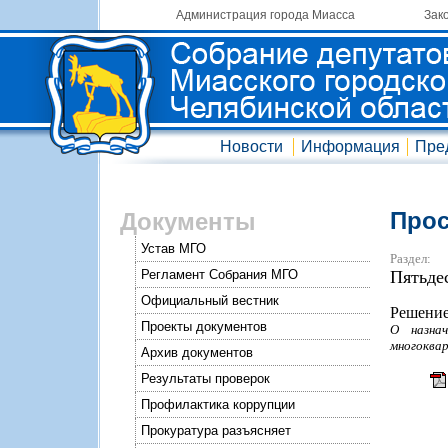
Администрация города Миасса
Зак
Новости
Информация
Пре
Прос
Документы
Устав МГО
Раздел:
Регламент Собрания МГО
Пятьде
Официальный вестник
Решение
Проекты документов
О назна
многоквар
Архив документов
Результаты проверок
Профилактика коррупции
Прокуратура разъясняет