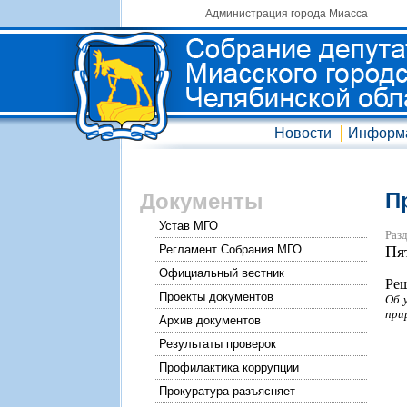
Администрация города Миасса
Новости
Информ
П
Документы
Устав МГО
Разд
Регламент Собрания МГО
Пя
Официальный вестник
Реш
Проекты документов
Об 
при
Архив документов
Результаты проверок
Профилактика коррупции
Прокуратура разъясняет