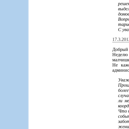
реше
выдел
домов
Вопр
тари
С ув
17.3.20
Добрый 
Неделю 
малчише
Не каж
админис
Уваж
Прош
боле
случ
ли м
коор
Что 
собы
забо
женщ