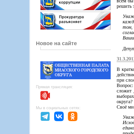
всем бы
решить 
Уваж
кажд
том, 
согл
Ваши
Новое на сайте
Депу
31.3.20
В кратк
действи
при сло
Вопрос:
Прямая трансляция:
сложит 
выборах
округа?
Своё мн
Мы в социальных сетях:
Уваж
Исхо
един
прид