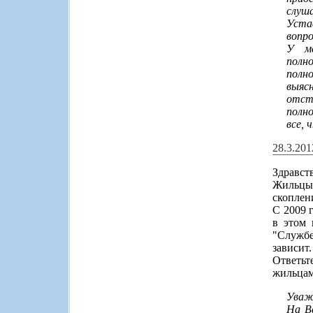
слуш
Уста
вопро
У ме
полно
полно
выясн
отста
полно
все, 
28.3.201
Здравст
Жильцы 
скоплен
С 2009 
в этом 
"Службе
зависит.
Ответьт
жильцам
Уваж
На В