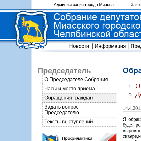
Администрация города Миасса
Зако
Новости
Информация
Пре
Обра
Председатель
О Председателе Собрания
О
Часы и место приема
Д
Обращения граждан
Задать вопрос
14.4.201
Председателю
Я обращ
Тексты выступлений
будет р
выровн
сквере,