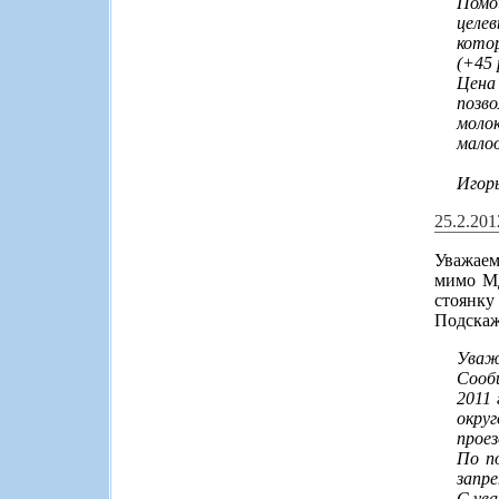
Помо
целев
кото
(+45 
Цена
позво
моло
малоо
Игорь
25.2.201
Уважаем
мимо МД
стоянку
Подскаж
Уваж
Сооб
2011
округ
проез
По п
запр
С ув