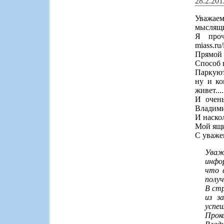
28.2.20
Уважае
мыслящ
Я проч
miass.ru
Прямой 
Способ 
Паркуют
ну и ко
живет...
И очен
Владими
И наско
Мой ящи
С уваже
Уваж
инфо
что 
полу
В ст
из з
успе
Прок