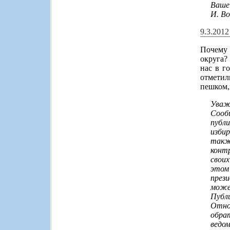
Ваше
И. В
9.3.201
Почему 
округа?
нас в г
отметил
пешком,и
Уваж
Сооб
публ
изби
такж
конт
свои
этом
през
може
Публ
Отно
обра
ведо