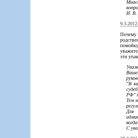
Миас
вопро
И. В.
9.3.201
Почему 
родстве
помойк
уважите
эти упа
Уваж
Ваше
руко
"В к
суде
РФ" 
Тем 
регу
Для 
адми
когда
С ув