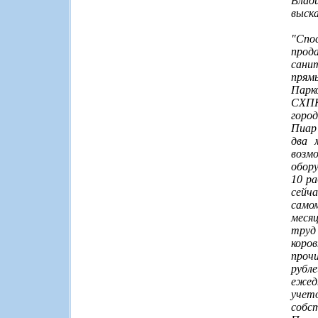
Влад
выска
"Спо
прод
сани
прям
Парко
СХПК
город
Пиар
два 
возм
обору
10 ра
сейч
само
меся
труд
коро
проч
рубле
ежед
учет
собс