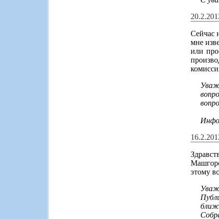
20.2.20
Сейчас 
мне изв
или про
произво
комисси
Уваж
вопр
вопро
Инфо
16.2.20
Здравс
Машгоро
этому в
Уваж
Публ
ближ
Собр