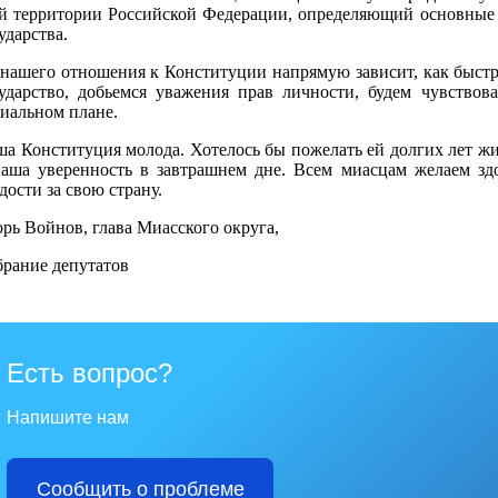
й территории Российской Федерации, определяющий основные
ударства.
нашего отношения к Конституции напрямую зависит, как быстр
ударство, добьемся уважения прав личности, будем чувство
иальном плане.
а Конституция молода. Хотелось бы пожелать ей долгих лет жиз
аша уверенность в завтрашнем дне. Всем миасцам желаем здо
дости за свою страну.
рь Войнов, глава Миасского округа,
рание депутатов
Есть вопрос?
Напишите нам
Сообщить о проблеме