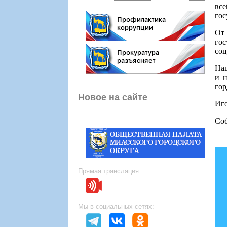
все
гос
От 
гос
соц
Наш
и н
гор
Новое на сайте
Иго
Соб
Прямая трансляция:
Мы в социальных сетях: