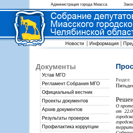
Администрация города Миасса
Зако
Новости
Информация
Пре
Прос
Документы
Устав МГО
Раздел:
Регламент Собрания МГО
Пятьде
Официальный вестник
Решен
Проекты документов
О проте
Архив документов
от 22.0
городск
Результаты проверок
городск
Профилактика коррупции
террито
Собрани