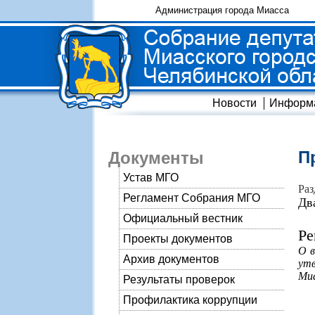
Администрация города Миасса
Новости
Информ
П
Документы
Устав МГО
Раз
Регламент Собрания МГО
Дв
Официальный вестник
Ре
Проекты документов
О в
Архив документов
утв
Миа
Результаты проверок
Профилактика коррупции