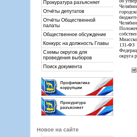
об утве
Прокуратура разъясняет
Челябин
Отчёты депутатов
городск
бюджет
Отчёты Общественной
Челябин
палаты
Положе
собстве
Общественное обсуждение
Миасско
Конкурс на должность Главы
131-ФЗ
Федерац
Схемы округов для
округа р
проведения выборов
Поиск документа
Новое на сайте